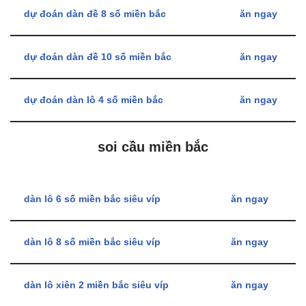
dự đoán dàn đề 8 số miền bắc
ăn ngay
dự đoán dàn đề 10 số miền bắc
ăn ngay
dự đoán dàn lô 4 số miền bắc
ăn ngay
soi cầu miền bắc
dàn lô 6 số miền bắc siêu víp
ăn ngay
dàn lô 8 số miền bắc siêu víp
ăn ngay
dàn lô xiên 2 miền bắc siêu víp
ăn ngay