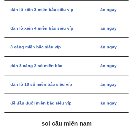
dàn lô xiên 3 miền bắc siêu víp
ăn ngay
dàn lô xiên 4 miền bắc siêu víp
ăn ngay
3 càng miền bắc siêu víp
ăn ngay
dàn 3 càng 2 số miền bắc
ăn ngay
dàn lô 10 số miền bắc siêu víp
ăn ngay
đề đầu đuôi miền bắc siêu víp
ăn ngay
soi cầu miền nam