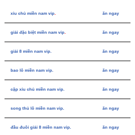
xỉu chủ miền nam vip
.
ăn ngay
giải đặc biệt miền nam vip
.
ăn ngay
giải 8 miền nam vip
.
ăn ngay
bao lô miền nam vip
.
ăn ngay
cặp xỉu chủ miền nam vip
.
ăn ngay
song thủ lô miền nam vip
.
ăn ngay
đầu đuôi giải 8 miền nam vip
.
ăn ngay