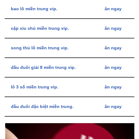
bao lô miền trung vip
.
ăn ngay
cặp xỉu chủ miền trung vip
.
ăn ngay
song thủ lô miền trung vip
.
ăn ngay
đầu đuôi giải 8 miền trung vip
.
ăn ngay
lô 3 số miền trung vip
.
ăn ngay
đầu đuôi đặc biệt miền trung
.
ăn ngay