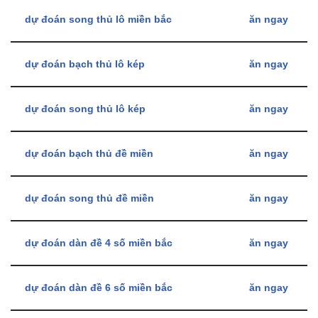
dự đoán song thủ lô miền bắc
ăn ngay
dự đoán bạch thủ lô kép
ăn ngay
dự đoán song thủ lô kép
ăn ngay
dự đoán bạch thủ đề miền
ăn ngay
dự đoán song thủ đề miền
ăn ngay
dự đoán dàn đề 4 số miền bắc
ăn ngay
dự đoán dàn đề 6 số miền bắc
ăn ngay