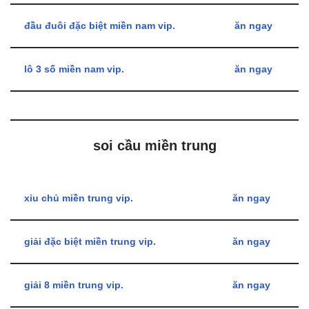
đầu đuôi đặc biệt miền nam vip
.
ăn ngay
lô 3 số miền nam vip
.
ăn ngay
soi cầu miền trung
xỉu chủ miền trung vip
.
ăn ngay
giải đặc biệt miền trung vip
.
ăn ngay
giải 8 miền trung vip
.
ăn ngay