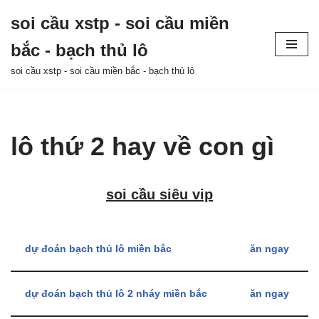
soi cầu xstp - soi cầu miền
Chuyển
bắc - bạch thủ lô
tới
nội
soi cầu xstp - soi cầu miền bắc - bạch thủ lô
dung
lô thứ 2 hay về con gì
soi cầu siêu vip
dự đoán bạch thủ lô miền bắc
ăn ngay
dự đoán bạch thủ lô 2 nháy miền bắc
ăn ngay