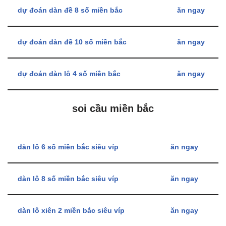
dự đoán dàn đề 8 số miền bắc
ăn ngay
dự đoán dàn đề 10 số miền bắc
ăn ngay
dự đoán dàn lô 4 số miền bắc
ăn ngay
soi cầu miền bắc
dàn lô 6 số miền bắc siêu víp
ăn ngay
dàn lô 8 số miền bắc siêu víp
ăn ngay
dàn lô xiên 2 miền bắc siêu víp
ăn ngay