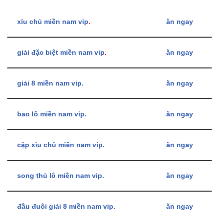
xỉu chủ miền nam vip
.
ăn ngay
giải đặc biệt miền nam vip
.
ăn ngay
giải 8 miền nam vip
.
ăn ngay
bao lô miền nam vip
.
ăn ngay
cặp xỉu chủ miền nam vip
.
ăn ngay
song thủ lô miền nam vip
.
ăn ngay
đầu đuôi giải 8 miền nam vip
.
ăn ngay