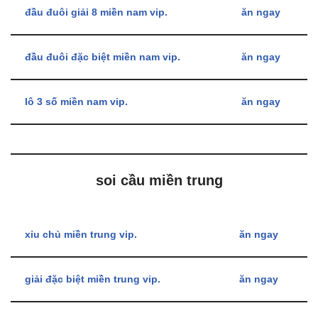
đầu đuôi giải 8 miền nam vip
.
ăn ngay
đầu đuôi đặc biệt miền nam vip
.
ăn ngay
lô 3 số miền nam vip
.
ăn ngay
soi cầu miền trung
xỉu chủ miền trung vip
.
ăn ngay
giải đặc biệt miền trung vip
.
ăn ngay