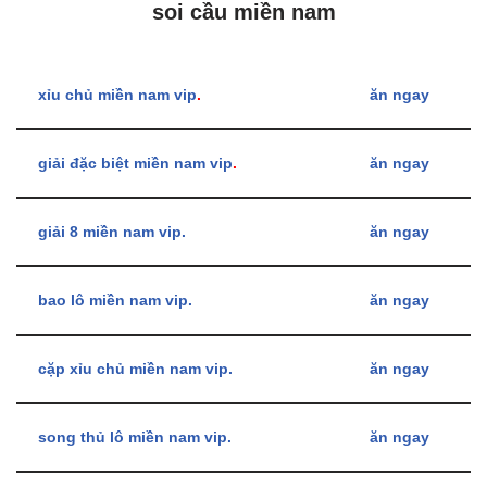
soi cầu miền nam
xỉu chủ miền nam vip
.
ăn ngay
giải đặc biệt miền nam vip
.
ăn ngay
giải 8 miền nam vip
.
ăn ngay
bao lô miền nam vip
.
ăn ngay
cặp xỉu chủ miền nam vip
.
ăn ngay
song thủ lô miền nam vip
.
ăn ngay