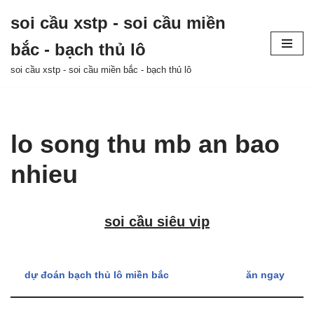
soi cầu xstp - soi cầu miền
Chuyển
bắc - bạch thủ lô
tới
nội
soi cầu xstp - soi cầu miền bắc - bạch thủ lô
dung
lo song thu mb an bao
nhieu
soi cầu siêu vip
dự đoán bạch thủ lô miền bắc
ăn ngay