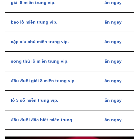
giải 8 miền trung vip
.
ăn ngay
bao lô miền trung vip
.
ăn ngay
cặp xỉu chủ miền trung vip
.
ăn ngay
song thủ lô miền trung vip
.
ăn ngay
đầu đuôi giải 8 miền trung vip
.
ăn ngay
lô 3 số miền trung vip
.
ăn ngay
đầu đuôi đặc biệt miền trung
.
ăn ngay