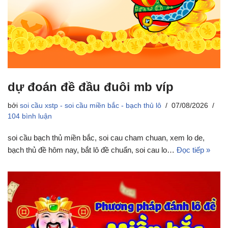
dự đoán đề đầu đuôi mb víp
bởi
soi cầu xstp - soi cầu miền bắc - bạch thủ lô
07/08/2026
104 bình luận
soi cầu bạch thủ miền bắc, soi cau cham chuan, xem lo de,
bạch thủ đề hôm nay, bắt lô đề chuẩn, soi cau lo…
Đọc tiếp »