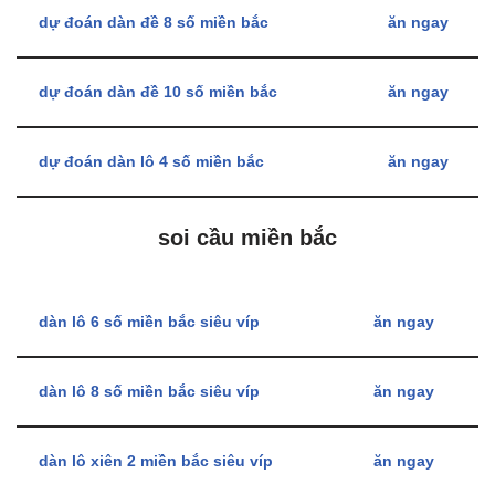
dự đoán dàn đề 8 số miền bắc
ăn ngay
dự đoán dàn đề 10 số miền bắc
ăn ngay
dự đoán dàn lô 4 số miền bắc
ăn ngay
soi cầu miền bắc
dàn lô 6 số miền bắc siêu víp
ăn ngay
dàn lô 8 số miền bắc siêu víp
ăn ngay
dàn lô xiên 2 miền bắc siêu víp
ăn ngay