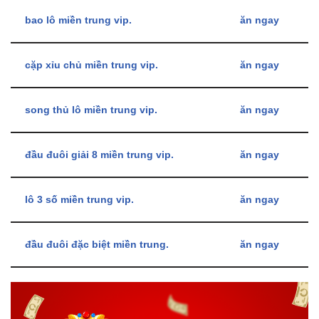
bao lô miền trung vip
.
ăn ngay
cặp xỉu chủ miền trung vip
.
ăn ngay
song thủ lô miền trung vip
.
ăn ngay
đầu đuôi giải 8 miền trung vip
.
ăn ngay
lô 3 số miền trung vip
.
ăn ngay
đầu đuôi đặc biệt miền trung
.
ăn ngay