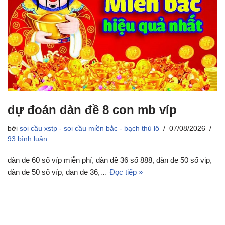
dự đoán dàn đề 8 con mb víp
bởi
soi cầu xstp - soi cầu miền bắc - bạch thủ lô
07/08/2026
93 bình luận
dàn de 60 số víp miễn phí, dàn đề 36 số 888, dàn de 50 số vip,
dàn de 50 số víp, dan de 36,…
Đọc tiếp »