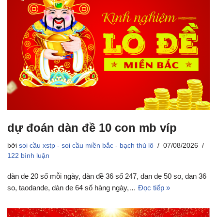
dự đoán dàn đề 10 con mb víp
bởi
soi cầu xstp - soi cầu miền bắc - bạch thủ lô
07/08/2026
122 bình luận
dàn de 20 số mỗi ngày, dàn đề 36 số 247, dan de 50 so, dan 36
so, taodande, dàn de 64 số hàng ngày,…
Đọc tiếp »