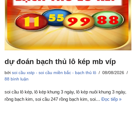
dự đoán bạch thủ lô kép mb víp
bởi
soi cầu xstp - soi cầu miền bắc - bạch thủ lô
08/08/2026
88 bình luận
soi cầu lô kép, lô kép khung 3 ngày, lô kép nuôi khung 3 ngày,
rồng bạch kim, soi cầu 247 rồng bạch kim, soi…
Đọc tiếp »