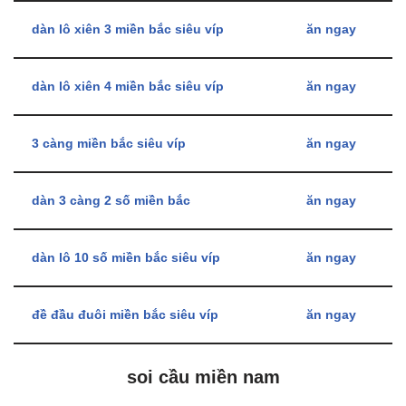
dàn lô xiên 3 miền bắc siêu víp
ăn ngay
dàn lô xiên 4 miền bắc siêu víp
ăn ngay
3 càng miền bắc siêu víp
ăn ngay
dàn 3 càng 2 số miền bắc
ăn ngay
dàn lô 10 số miền bắc siêu víp
ăn ngay
đề đầu đuôi miền bắc siêu víp
ăn ngay
soi cầu miền nam