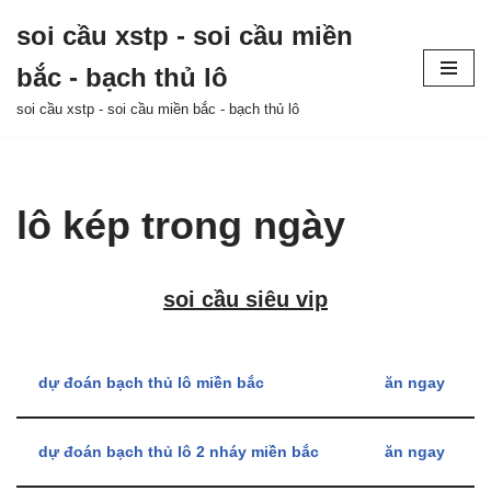
soi cầu xstp - soi cầu miền
Chuyển
bắc - bạch thủ lô
tới
nội
soi cầu xstp - soi cầu miền bắc - bạch thủ lô
dung
lô kép trong ngày
soi cầu siêu vip
dự đoán bạch thủ lô miền bắc
ăn ngay
dự đoán bạch thủ lô 2 nháy miền bắc
ăn ngay