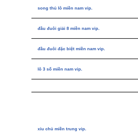
song thủ lô miền nam vip
.
đầu đuôi giải 8 miền nam vip
.
đầu đuôi đặc biệt miền nam vip
.
lô 3 số miền nam vip
.
xỉu chủ miền trung vip
.