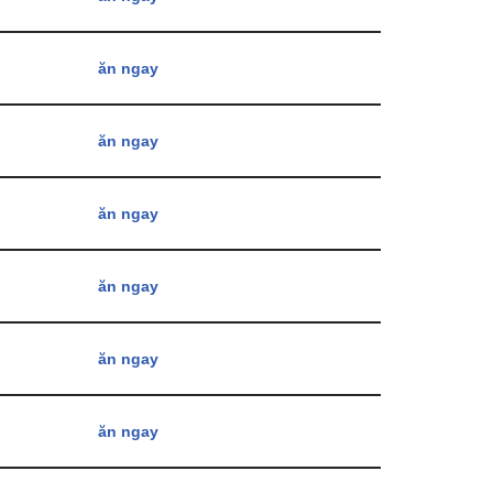
ăn ngay
ăn ngay
ăn ngay
ăn ngay
ăn ngay
ăn ngay