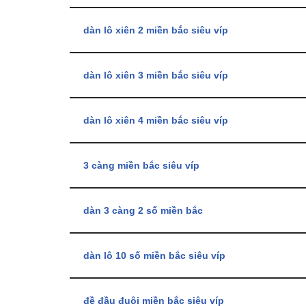
dàn lô xiên 2 miền bắc siêu víp
dàn lô xiên 3 miền bắc siêu víp
dàn lô xiên 4 miền bắc siêu víp
3 càng miền bắc siêu víp
dàn 3 càng 2 số miền bắc
dàn lô 10 số miền bắc siêu víp
đề đầu đuôi miền bắc siêu víp