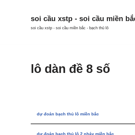
Chuyển
soi cầu xstp - soi cầu miền bắ
tới
soi cầu xstp - soi cầu miền bắc - bạch thủ lô
nội
dung
lô dàn đề 8 số
dự đoán bạch thủ lô miền bắc
dự đoán bạch thủ lô 2 nháy miền bắc