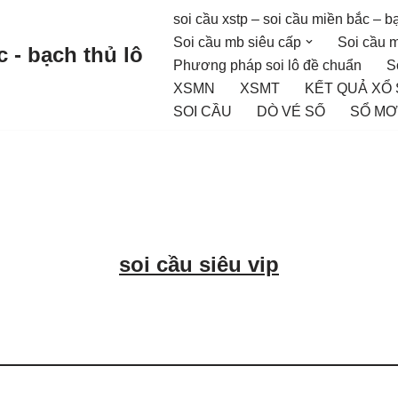
soi cầu xstp – soi cầu miền bắc – bạ
Soi cầu mb siêu cấp
Soi cầu m
c - bạch thủ lô
Phương pháp soi lô đề chuẩn
S
XSMN
XSMT
KẾT QUẢ XỔ
SOI CẦU
DÒ VÉ SỐ
SỔ MƠ
soi cầu siêu vip