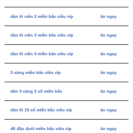
dàn lô xiên 2 miền bắc siêu víp
ăn ngay
dàn lô xiên 3 miền bắc siêu víp
ăn ngay
dàn lô xiên 4 miền bắc siêu víp
ăn ngay
3 càng miền bắc siêu víp
ăn ngay
dàn 3 càng 2 số miền bắc
ăn ngay
dàn lô 10 số miền bắc siêu víp
ăn ngay
đề đầu đuôi miền bắc siêu víp
ăn ngay