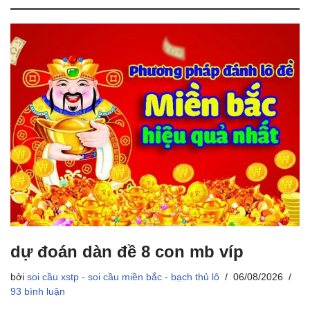
dự đoán dàn đề 8 con mb víp
bởi
soi cầu xstp - soi cầu miền bắc - bạch thủ lô
06/08/2026
93 bình luận