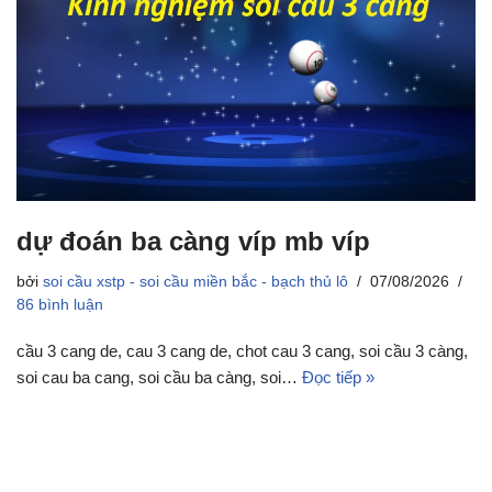
dự đoán ba càng víp mb víp
bởi
soi cầu xstp - soi cầu miền bắc - bạch thủ lô
07/08/2026
86 bình luận
cầu 3 cang de, cau 3 cang de, chot cau 3 cang, soi cầu 3 càng,
soi cau ba cang, soi cầu ba càng, soi…
Đọc tiếp »