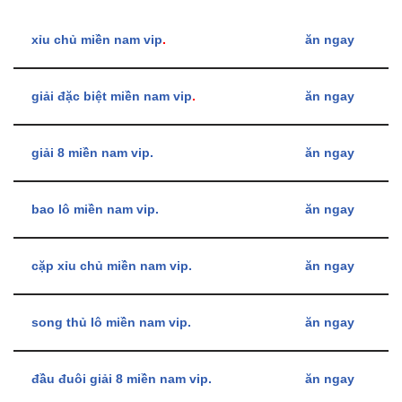
xỉu chủ miền nam vip
.
ăn ngay
giải đặc biệt miền nam vip
.
ăn ngay
giải 8 miền nam vip
.
ăn ngay
bao lô miền nam vip
.
ăn ngay
cặp xỉu chủ miền nam vip
.
ăn ngay
song thủ lô miền nam vip
.
ăn ngay
đầu đuôi giải 8 miền nam vip
.
ăn ngay