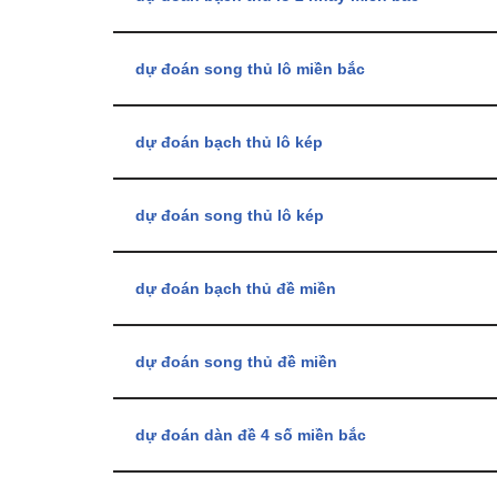
dự đoán song thủ lô miền bắc
dự đoán bạch thủ lô kép
dự đoán song thủ lô kép
dự đoán bạch thủ đề miền
dự đoán song thủ đề miền
dự đoán dàn đề 4 số miền bắc