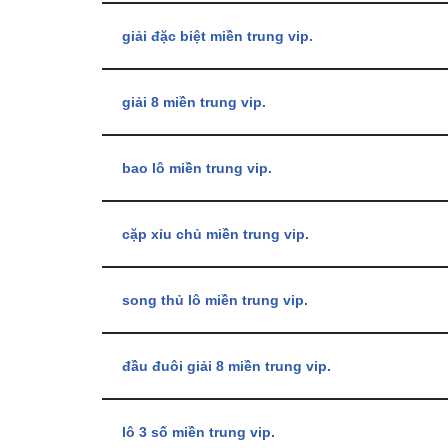
giải đặc biệt miền trung vip
.
giải 8 miền trung vip
.
bao lô miền trung vip
.
cặp xỉu chủ miền trung vip
.
song thủ lô miền trung vip
.
đầu đuôi giải 8 miền trung vip
.
lô 3 số miền trung vip
.