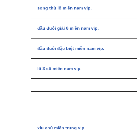
song thủ lô miền nam vip
.
đầu đuôi giải 8 miền nam vip
.
đầu đuôi đặc biệt miền nam vip
.
lô 3 số miền nam vip
.
xỉu chủ miền trung vip
.