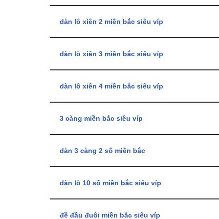
dàn lô xiên 2 miền bắc siêu víp
dàn lô xiên 3 miền bắc siêu víp
dàn lô xiên 4 miền bắc siêu víp
3 càng miền bắc siêu víp
dàn 3 càng 2 số miền bắc
dàn lô 10 số miền bắc siêu víp
đề đầu đuôi miền bắc siêu víp