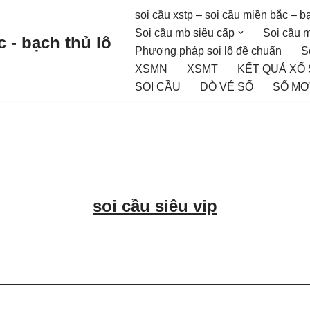
soi cầu xstp – soi cầu miền bắc – bạ
Soi cầu mb siêu cấp
Soi cầu m
c - bạch thủ lô
Phương pháp soi lô đề chuẩn
S
XSMN
XSMT
KẾT QUẢ XỔ
SOI CẦU
DÒ VÉ SỐ
SỔ MƠ
soi cầu siêu vip