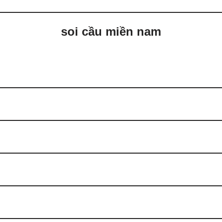
soi cầu miền nam