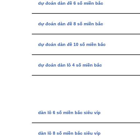
dự đoán dàn đề 6 số miền bắc
dự đoán dàn đề 8 số miền bắc
dự đoán dàn đề 10 số miền bắc
dự đoán dàn lô 4 số miền bắc
dàn lô 6 số miền bắc siêu víp
dàn lô 8 số miền bắc siêu víp