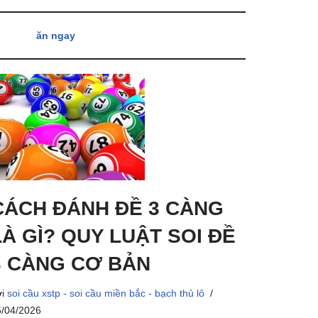
ăn ngay
CÁCH ĐÁNH ĐỀ 3 CÀNG
LÀ GÌ? QUY LUẬT SOI ĐỀ
3 CÀNG CƠ BẢN
ởi
soi cầu xstp - soi cầu miền bắc - bạch thủ lô
5/04/2026