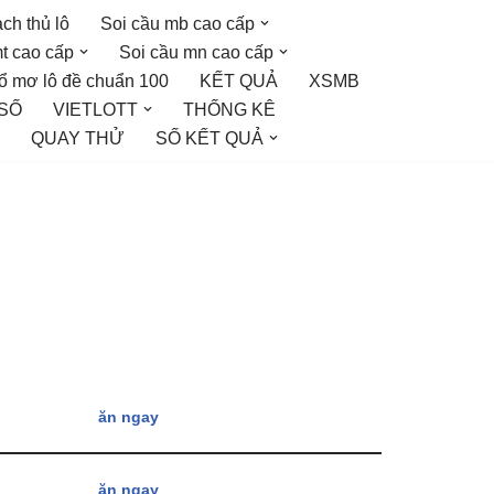
ch thủ lô
Soi cầu mb cao cấp
t cao cấp
Soi cầu mn cao cấp
ổ mơ lô đề chuẩn 100
KẾT QUẢ
XSMB
 SỐ
VIETLOTT
THỐNG KÊ
QUAY THỬ
SỐ KẾT QUẢ
ăn ngay
ăn ngay