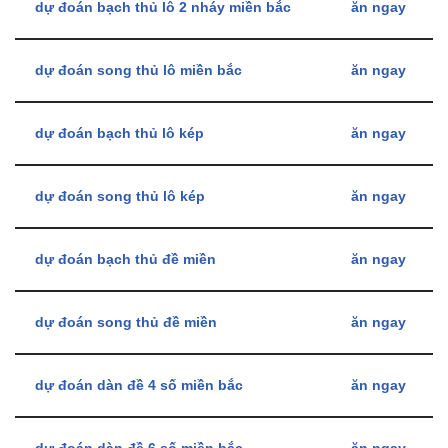
dự đoán bạch thủ lô 2 nháy miền bắc
ăn ngay
dự đoán song thủ lô miền bắc
ăn ngay
dự đoán bạch thủ lô kép
ăn ngay
dự đoán song thủ lô kép
ăn ngay
dự đoán bạch thủ đề miền
ăn ngay
dự đoán song thủ đề miền
ăn ngay
dự đoán dàn đề 4 số miền bắc
ăn ngay