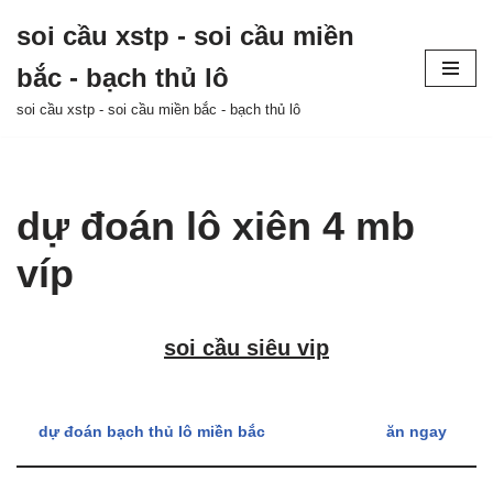
soi cầu xstp - soi cầu miền
Chuyển
bắc - bạch thủ lô
tới
nội
soi cầu xstp - soi cầu miền bắc - bạch thủ lô
dung
dự đoán lô xiên 4 mb
víp
soi cầu siêu vip
dự đoán bạch thủ lô miền bắc
ăn ngay