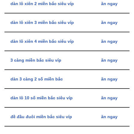
dàn lô xiên 2 miền bắc siêu víp
ăn ngay
dàn lô xiên 3 miền bắc siêu víp
ăn ngay
dàn lô xiên 4 miền bắc siêu víp
ăn ngay
3 càng miền bắc siêu víp
ăn ngay
dàn 3 càng 2 số miền bắc
ăn ngay
dàn lô 10 số miền bắc siêu víp
ăn ngay
đề đầu đuôi miền bắc siêu víp
ăn ngay