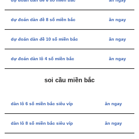
dự đoán dàn đề 6 số miền bắc
ăn ngay
dự đoán dàn đề 8 số miền bắc
ăn ngay
dự đoán dàn đề 10 số miền bắc
ăn ngay
dự đoán dàn lô 4 số miền bắc
ăn ngay
soi cầu miền bắc
dàn lô 6 số miền bắc siêu víp
ăn ngay
dàn lô 8 số miền bắc siêu víp
ăn ngay