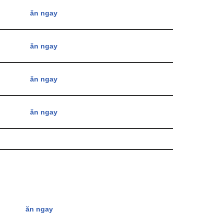
ăn ngay
ăn ngay
ăn ngay
ăn ngay
ăn ngay