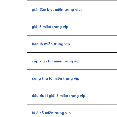
giải đặc biệt miền trung vip
.
giải 8 miền trung vip
.
bao lô miền trung vip
.
cặp xỉu chủ miền trung vip
.
song thủ lô miền trung vip
.
đầu đuôi giải 8 miền trung vip
.
lô 3 số miền trung vip
.