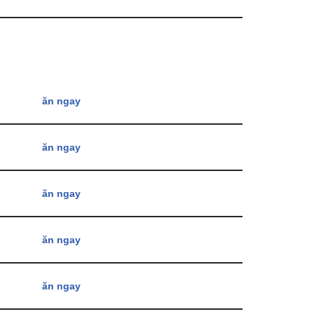
ăn ngay
ăn ngay
ăn ngay
ăn ngay
ăn ngay