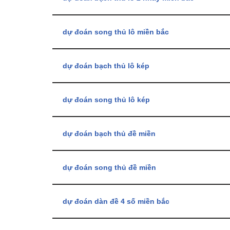
dự đoán song thủ lô miền bắc
dự đoán bạch thủ lô kép
dự đoán song thủ lô kép
dự đoán bạch thủ đề miền
dự đoán song thủ đề miền
dự đoán dàn đề 4 số miền bắc