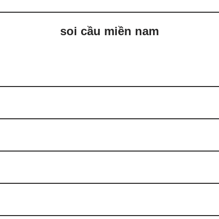
soi cầu miền nam