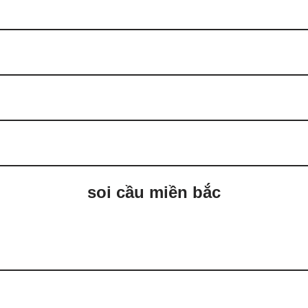
soi cầu miền bắc