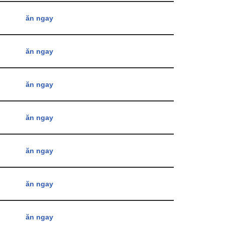
ăn ngay
ăn ngay
ăn ngay
ăn ngay
ăn ngay
ăn ngay
ăn ngay