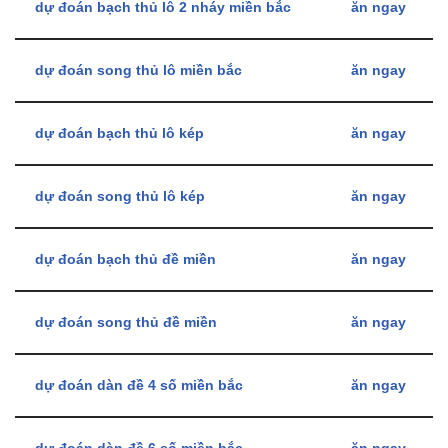
dự đoán bạch thủ lô 2 nháy miền bắc
ăn ngay
dự đoán song thủ lô miền bắc
ăn ngay
dự đoán bạch thủ lô kép
ăn ngay
dự đoán song thủ lô kép
ăn ngay
dự đoán bạch thủ đề miền
ăn ngay
dự đoán song thủ đề miền
ăn ngay
dự đoán dàn đề 4 số miền bắc
ăn ngay