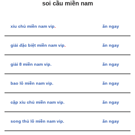
soi cầu miền nam
xỉu chủ miền nam vip
.
ăn ngay
giải đặc biệt miền nam vip
.
ăn ngay
giải 8 miền nam vip
.
ăn ngay
bao lô miền nam vip
.
ăn ngay
cặp xỉu chủ miền nam vip
.
ăn ngay
song thủ lô miền nam vip
.
ăn ngay