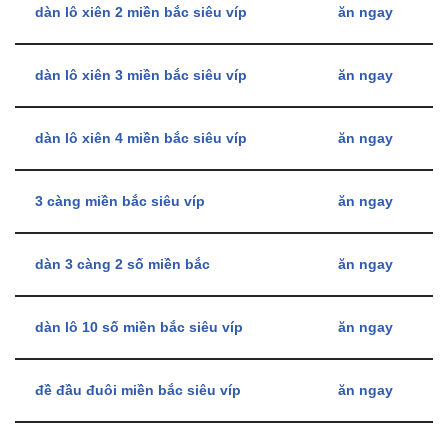
dàn lô xiên 2 miền bắc siêu víp
ăn ngay
dàn lô xiên 3 miền bắc siêu víp
ăn ngay
dàn lô xiên 4 miền bắc siêu víp
ăn ngay
3 càng miền bắc siêu víp
ăn ngay
dàn 3 càng 2 số miền bắc
ăn ngay
dàn lô 10 số miền bắc siêu víp
ăn ngay
đề đầu đuôi miền bắc siêu víp
ăn ngay