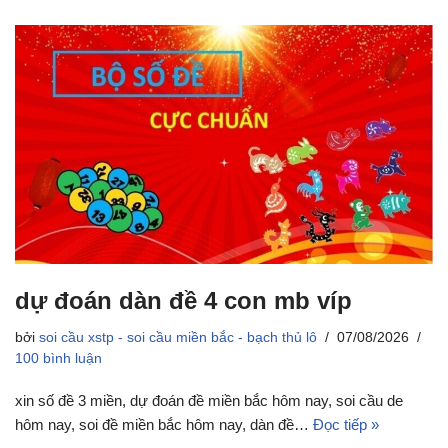
dự đoán dàn đề 4 con mb víp
bởi
soi cầu xstp - soi cầu miền bắc - bạch thủ lô
07/08/2026
100 bình luận
xin số đề 3 miền, dự đoán đề miền bắc hôm nay, soi cầu de
hôm nay, soi đề miền bắc hôm nay, dàn đề…
Đọc tiếp »