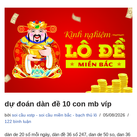
dự đoán dàn đề 10 con mb víp
bởi
soi cầu xstp - soi cầu miền bắc - bạch thủ lô
05/08/2026
122 bình luận
dàn de 20 số mỗi ngày, dàn đề 36 số 247, dan de 50 so, dan 36