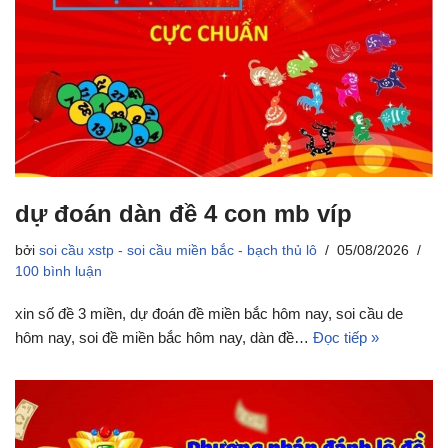
dự đoán dàn đề 4 con mb víp
bởi
soi cầu xstp - soi cầu miền bắc - bạch thủ lô
05/08/2026
100 bình luận
xin số đề 3 miền, dự đoán đề miền bắc hôm nay, soi cầu de
hôm nay, soi đề miền bắc hôm nay, dàn đề…
Đọc tiếp »