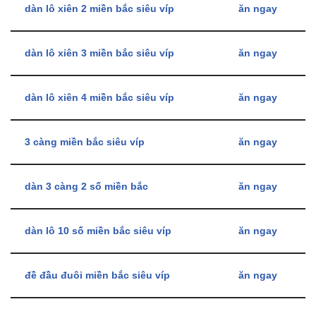
dàn lô xiên 2 miền bắc siêu víp
ăn ngay
dàn lô xiên 3 miền bắc siêu víp
ăn ngay
dàn lô xiên 4 miền bắc siêu víp
ăn ngay
3 càng miền bắc siêu víp
ăn ngay
dàn 3 càng 2 số miền bắc
ăn ngay
dàn lô 10 số miền bắc siêu víp
ăn ngay
đề đầu đuôi miền bắc siêu víp
ăn ngay