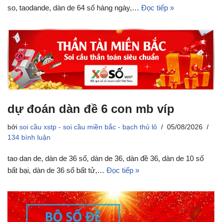
so, taodande, dàn de 64 số hàng ngày,…
Đọc tiếp »
dự đoán dàn đề 6 con mb víp
bởi
soi cầu xstp - soi cầu miền bắc - bạch thủ lô
05/08/2026
134 bình luận
tao dan de, dàn de 36 số, dàn de 36, dàn đề 36, dàn de 10 số
bất bại, dàn de 36 số bất tử,…
Đọc tiếp »