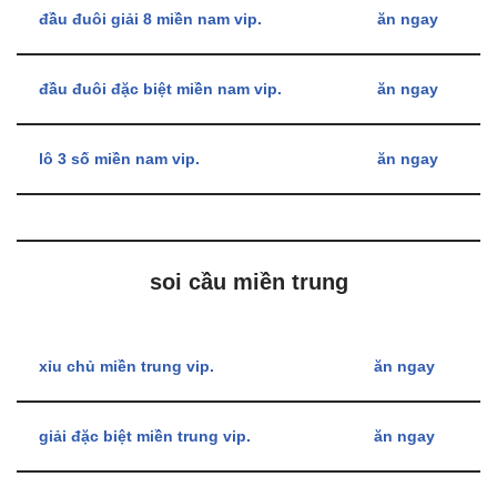
đầu đuôi giải 8 miền nam vip
.
ăn ngay
đầu đuôi đặc biệt miền nam vip
.
ăn ngay
lô 3 số miền nam vip
.
ăn ngay
soi cầu miền trung
xỉu chủ miền trung vip
.
ăn ngay
giải đặc biệt miền trung vip
.
ăn ngay