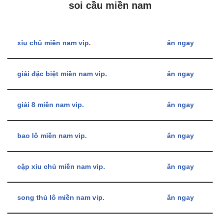
soi cầu miền nam
xỉu chủ miền nam vip
.
ăn ngay
giải đặc biệt miền nam vip
.
ăn ngay
giải 8 miền nam vip
.
ăn ngay
bao lô miền nam vip
.
ăn ngay
cặp xỉu chủ miền nam vip
.
ăn ngay
song thủ lô miền nam vip
.
ăn ngay