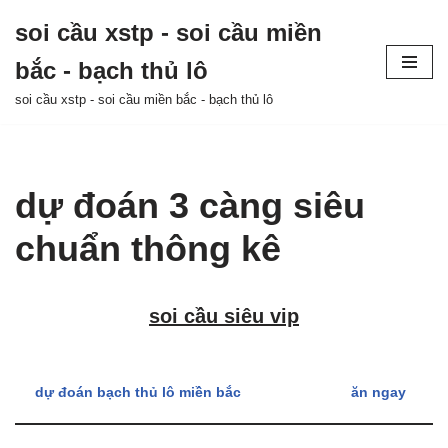
soi cầu xstp - soi cầu miền
Chuyển
bắc - bạch thủ lô
tới
nội
soi cầu xstp - soi cầu miền bắc - bạch thủ lô
dung
dự đoán 3 càng siêu
chuẩn thông kê
soi cầu siêu vip
dự đoán bạch thủ lô miền bắc
ăn ngay