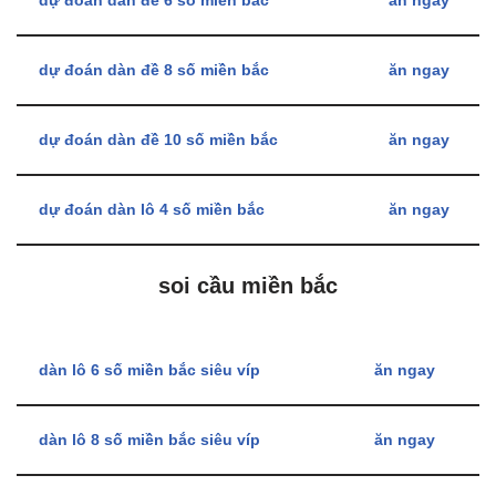
dự đoán dàn đề 6 số miền bắc
ăn ngay
dự đoán dàn đề 8 số miền bắc
ăn ngay
dự đoán dàn đề 10 số miền bắc
ăn ngay
dự đoán dàn lô 4 số miền bắc
ăn ngay
soi cầu miền bắc
dàn lô 6 số miền bắc siêu víp
ăn ngay
dàn lô 8 số miền bắc siêu víp
ăn ngay