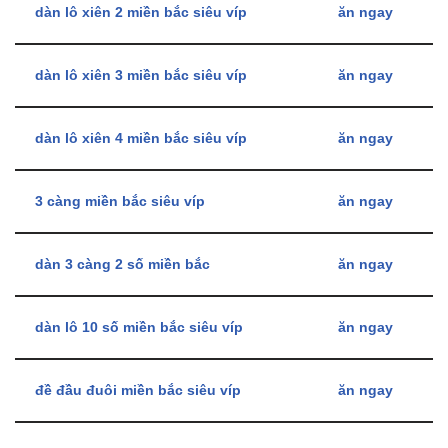
dàn lô xiên 2 miền bắc siêu víp
ăn ngay
dàn lô xiên 3 miền bắc siêu víp
ăn ngay
dàn lô xiên 4 miền bắc siêu víp
ăn ngay
3 càng miền bắc siêu víp
ăn ngay
dàn 3 càng 2 số miền bắc
ăn ngay
dàn lô 10 số miền bắc siêu víp
ăn ngay
đề đầu đuôi miền bắc siêu víp
ăn ngay