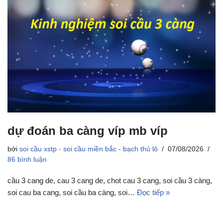
dự đoán ba càng víp mb víp
bởi
soi cầu xstp - soi cầu miền bắc - bạch thủ lô
07/08/2026
86 bình luận
cầu 3 cang de, cau 3 cang de, chot cau 3 cang, soi cầu 3 càng,
soi cau ba cang, soi cầu ba càng, soi…
Đọc tiếp »