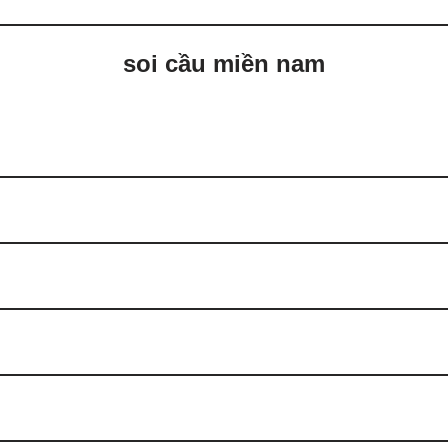
soi cầu miền nam