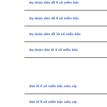
dự đoán dàn đề 6 số miền bắc
dự đoán dàn đề 8 số miền bắc
dự đoán dàn đề 10 số miền bắc
dự đoán dàn lô 4 số miền bắc
dàn lô 6 số miền bắc siêu víp
dàn lô 8 số miền bắc siêu víp