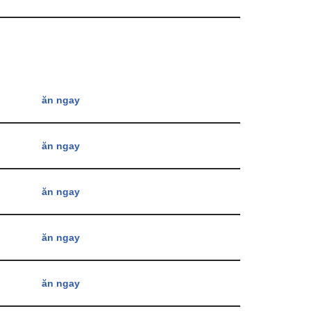
ăn ngay
ăn ngay
ăn ngay
ăn ngay
ăn ngay