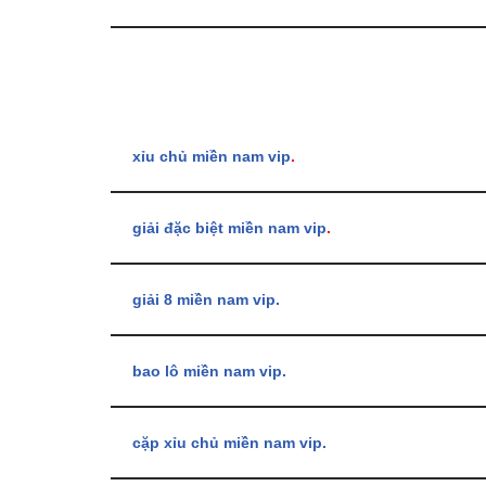
xỉu chủ miền nam vip
.
giải đặc biệt miền nam vip
.
giải 8 miền nam vip
.
bao lô miền nam vip
.
cặp xỉu chủ miền nam vip
.