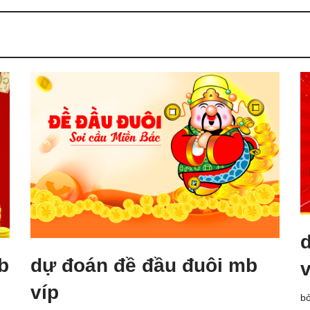
b
dự đoán đề đầu đuôi mb
v
víp
b