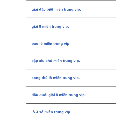
giải đặc biệt miền trung vip
.
giải 8 miền trung vip
.
bao lô miền trung vip
.
cặp xỉu chủ miền trung vip
.
song thủ lô miền trung vip
.
đầu đuôi giải 8 miền trung vip
.
lô 3 số miền trung vip
.