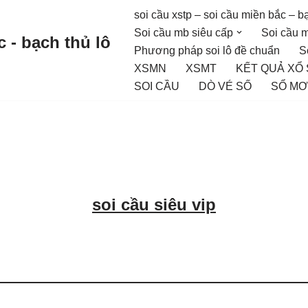
soi cầu xstp – soi cầu miền bắc – bạ
Soi cầu mb siêu cấp
Soi cầu m
c - bạch thủ lô
Phương pháp soi lô đề chuẩn
S
XSMN
XSMT
KẾT QUẢ XỔ
SOI CẦU
DÒ VÉ SỐ
SỔ MƠ
soi cầu siêu vip