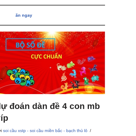
ăn ngay
dự đoán dàn đề 4 con mb
íp
ởi
soi cầu xstp - soi cầu miền bắc - bạch thủ lô