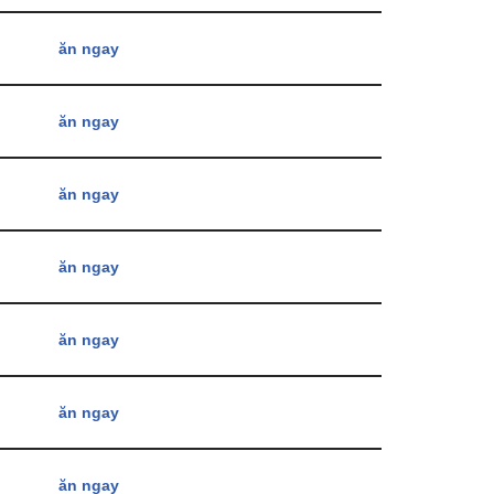
ăn ngay
ăn ngay
ăn ngay
ăn ngay
ăn ngay
ăn ngay
ăn ngay