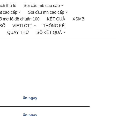
ch thủ lô
Soi cầu mb cao cấp
t cao cấp
Soi cầu mn cao cấp
ổ mơ lô đề chuẩn 100
KẾT QUẢ
XSMB
 SỐ
VIETLOTT
THỐNG KÊ
QUAY THỬ
SỐ KẾT QUẢ
ăn ngay
ăn ngay