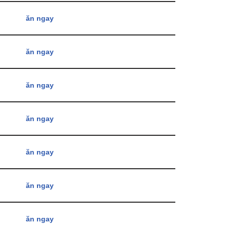
ăn ngay
ăn ngay
ăn ngay
ăn ngay
ăn ngay
ăn ngay
ăn ngay