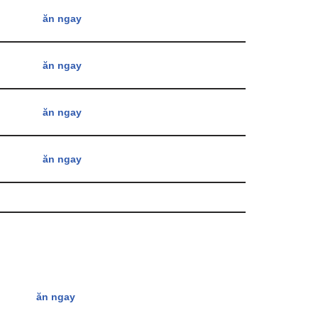
ăn ngay
ăn ngay
ăn ngay
ăn ngay
ăn ngay