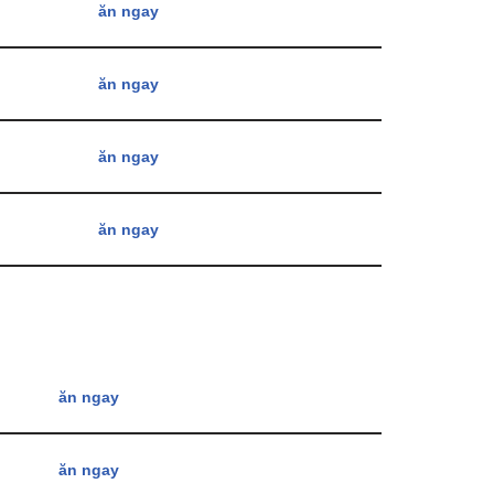
ăn ngay
ăn ngay
ăn ngay
ăn ngay
ăn ngay
ăn ngay