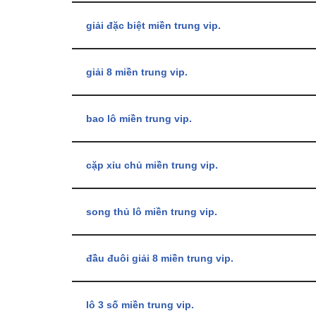
giải đặc biệt miền trung vip
.
giải 8 miền trung vip
.
bao lô miền trung vip
.
cặp xỉu chủ miền trung vip
.
song thủ lô miền trung vip
.
đầu đuôi giải 8 miền trung vip
.
lô 3 số miền trung vip
.