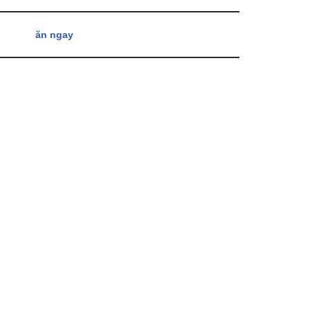
ăn ngay