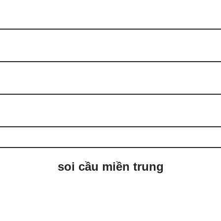
soi cầu miền trung