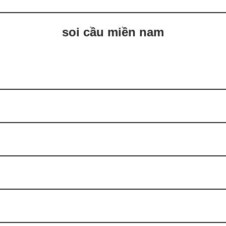
soi cầu miền nam