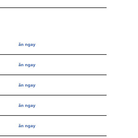
ăn ngay
ăn ngay
ăn ngay
ăn ngay
ăn ngay