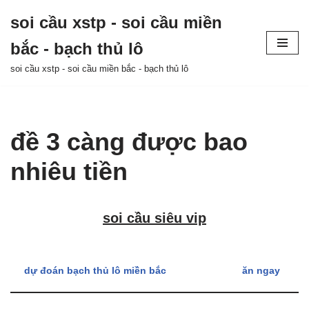
soi cầu xstp - soi cầu miền
Chuyển
bắc - bạch thủ lô
tới
nội
soi cầu xstp - soi cầu miền bắc - bạch thủ lô
dung
đề 3 càng được bao
nhiêu tiền
soi cầu siêu vip
dự đoán bạch thủ lô miền bắc
ăn ngay