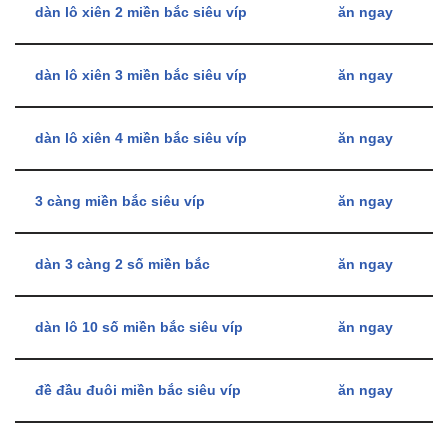
dàn lô xiên 2 miền bắc siêu víp
ăn ngay
dàn lô xiên 3 miền bắc siêu víp
ăn ngay
dàn lô xiên 4 miền bắc siêu víp
ăn ngay
3 càng miền bắc siêu víp
ăn ngay
dàn 3 càng 2 số miền bắc
ăn ngay
dàn lô 10 số miền bắc siêu víp
ăn ngay
đề đầu đuôi miền bắc siêu víp
ăn ngay