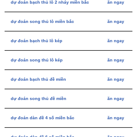
dự đoán bạch thủ lô 2 nháy miền bắc
ăn ngay
dự đoán song thủ lô miền bắc
ăn ngay
dự đoán bạch thủ lô kép
ăn ngay
dự đoán song thủ lô kép
ăn ngay
dự đoán bạch thủ đề miền
ăn ngay
dự đoán song thủ đề miền
ăn ngay
dự đoán dàn đề 4 số miền bắc
ăn ngay