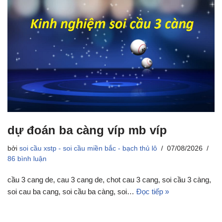
dự đoán ba càng víp mb víp
bởi
soi cầu xstp - soi cầu miền bắc - bạch thủ lô
07/08/2026
86 bình luận
cầu 3 cang de, cau 3 cang de, chot cau 3 cang, soi cầu 3 càng,
soi cau ba cang, soi cầu ba càng, soi…
Đọc tiếp »