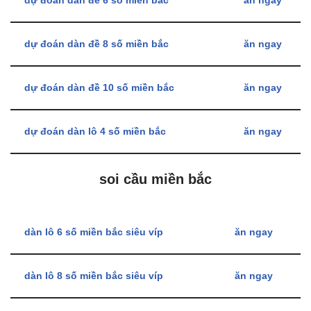
dự đoán dàn đề 6 số miền bắc
ăn ngay
dự đoán dàn đề 8 số miền bắc
ăn ngay
dự đoán dàn đề 10 số miền bắc
ăn ngay
dự đoán dàn lô 4 số miền bắc
ăn ngay
soi cầu miền bắc
dàn lô 6 số miền bắc siêu víp
ăn ngay
dàn lô 8 số miền bắc siêu víp
ăn ngay