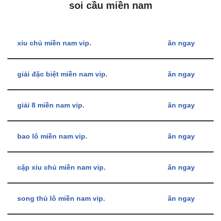
soi cầu miền nam
xỉu chủ miền nam vip
.
ăn ngay
giải đặc biệt miền nam vip
.
ăn ngay
giải 8 miền nam vip
.
ăn ngay
bao lô miền nam vip
.
ăn ngay
cặp xỉu chủ miền nam vip
.
ăn ngay
song thủ lô miền nam vip
.
ăn ngay