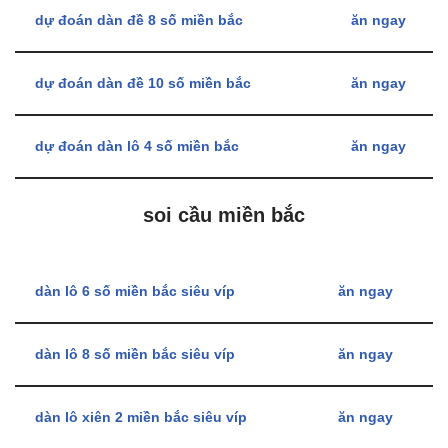
dự đoán dàn đề 8 số miền bắc
ăn ngay
dự đoán dàn đề 10 số miền bắc
ăn ngay
dự đoán dàn lô 4 số miền bắc
ăn ngay
soi cầu miền bắc
dàn lô 6 số miền bắc siêu víp
ăn ngay
dàn lô 8 số miền bắc siêu víp
ăn ngay
dàn lô xiên 2 miền bắc siêu víp
ăn ngay