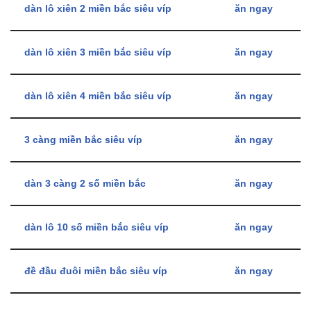
dàn lô xiên 2 miền bắc siêu víp
ăn ngay
dàn lô xiên 3 miền bắc siêu víp
ăn ngay
dàn lô xiên 4 miền bắc siêu víp
ăn ngay
3 càng miền bắc siêu víp
ăn ngay
dàn 3 càng 2 số miền bắc
ăn ngay
dàn lô 10 số miền bắc siêu víp
ăn ngay
đề đầu đuôi miền bắc siêu víp
ăn ngay