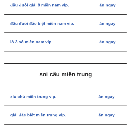
đầu đuôi giải 8 miền nam vip
.
ăn ngay
đầu đuôi đặc biệt miền nam vip
.
ăn ngay
lô 3 số miền nam vip
.
ăn ngay
soi cầu miền trung
xỉu chủ miền trung vip
.
ăn ngay
giải đặc biệt miền trung vip
.
ăn ngay