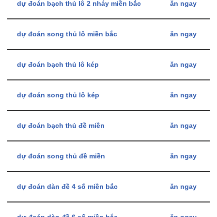
dự đoán bạch thủ lô 2 nháy miền bắc
ăn ngay
dự đoán song thủ lô miền bắc
ăn ngay
dự đoán bạch thủ lô kép
ăn ngay
dự đoán song thủ lô kép
ăn ngay
dự đoán bạch thủ đề miền
ăn ngay
dự đoán song thủ đề miền
ăn ngay
dự đoán dàn đề 4 số miền bắc
ăn ngay