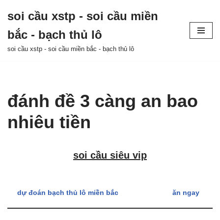
soi cầu xstp - soi cầu miền
Chuyển
bắc - bạch thủ lô
tới
nội
soi cầu xstp - soi cầu miền bắc - bạch thủ lô
dung
đánh đề 3 càng an bao
nhiêu tiền
soi cầu siêu vip
dự đoán bạch thủ lô miền bắc
ăn ngay