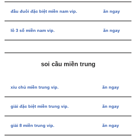
đầu đuôi đặc biệt miền nam vip
.
ăn ngay
lô 3 số miền nam vip
.
ăn ngay
soi cầu miền trung
xỉu chủ miền trung vip
.
ăn ngay
giải đặc biệt miền trung vip
.
ăn ngay
giải 8 miền trung vip
.
ăn ngay