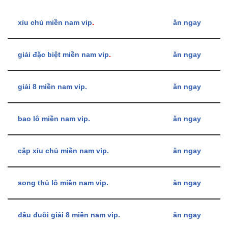
xỉu chủ miền nam vip
.
ăn ngay
giải đặc biệt miền nam vip
.
ăn ngay
giải 8 miền nam vip
.
ăn ngay
bao lô miền nam vip
.
ăn ngay
cặp xỉu chủ miền nam vip
.
ăn ngay
song thủ lô miền nam vip
.
ăn ngay
đầu đuôi giải 8 miền nam vip
.
ăn ngay