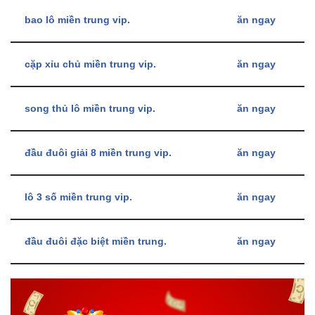
bao lô miền trung vip
.
ăn ngay
cặp xỉu chủ miền trung vip
.
ăn ngay
song thủ lô miền trung vip
.
ăn ngay
đầu đuôi giải 8 miền trung vip
.
ăn ngay
lô 3 số miền trung vip
.
ăn ngay
đầu đuôi đặc biệt miền trung
.
ăn ngay