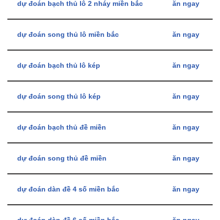
dự đoán bạch thủ lô 2 nháy miền bắc
ăn ngay
dự đoán song thủ lô miền bắc
ăn ngay
dự đoán bạch thủ lô kép
ăn ngay
dự đoán song thủ lô kép
ăn ngay
dự đoán bạch thủ đề miền
ăn ngay
dự đoán song thủ đề miền
ăn ngay
dự đoán dàn đề 4 số miền bắc
ăn ngay