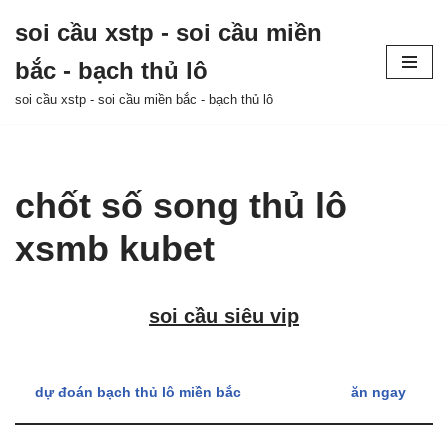
soi cầu xstp - soi cầu miền
Chuyển
bắc - bạch thủ lô
tới
nội
soi cầu xstp - soi cầu miền bắc - bạch thủ lô
dung
chốt số song thủ lô
xsmb kubet
soi cầu siêu vip
dự đoán bạch thủ lô miền bắc
ăn ngay