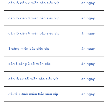
dàn lô xiên 2 miền bắc siêu víp
ăn ngay
dàn lô xiên 3 miền bắc siêu víp
ăn ngay
dàn lô xiên 4 miền bắc siêu víp
ăn ngay
3 càng miền bắc siêu víp
ăn ngay
dàn 3 càng 2 số miền bắc
ăn ngay
dàn lô 10 số miền bắc siêu víp
ăn ngay
đề đầu đuôi miền bắc siêu víp
ăn ngay