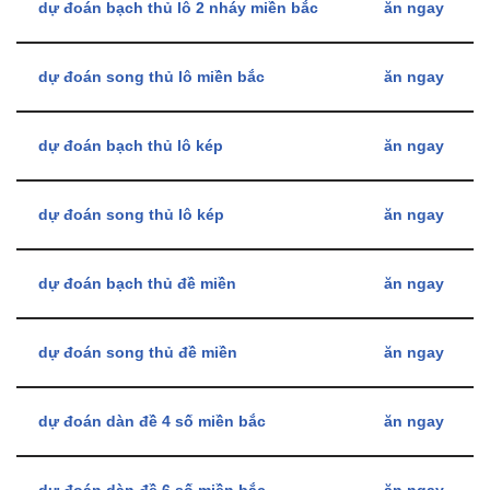
dự đoán bạch thủ lô 2 nháy miền bắc
ăn ngay
dự đoán song thủ lô miền bắc
ăn ngay
dự đoán bạch thủ lô kép
ăn ngay
dự đoán song thủ lô kép
ăn ngay
dự đoán bạch thủ đề miền
ăn ngay
dự đoán song thủ đề miền
ăn ngay
dự đoán dàn đề 4 số miền bắc
ăn ngay