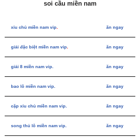
soi cầu miền nam
xỉu chủ miền nam vip
.
ăn ngay
giải đặc biệt miền nam vip
.
ăn ngay
giải 8 miền nam vip
.
ăn ngay
bao lô miền nam vip
.
ăn ngay
cặp xỉu chủ miền nam vip
.
ăn ngay
song thủ lô miền nam vip
.
ăn ngay