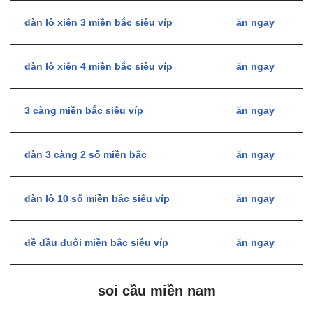
dàn lô xiên 3 miền bắc siêu víp
ăn ngay
dàn lô xiên 4 miền bắc siêu víp
ăn ngay
3 càng miền bắc siêu víp
ăn ngay
dàn 3 càng 2 số miền bắc
ăn ngay
dàn lô 10 số miền bắc siêu víp
ăn ngay
đề đầu đuôi miền bắc siêu víp
ăn ngay
soi cầu miền nam