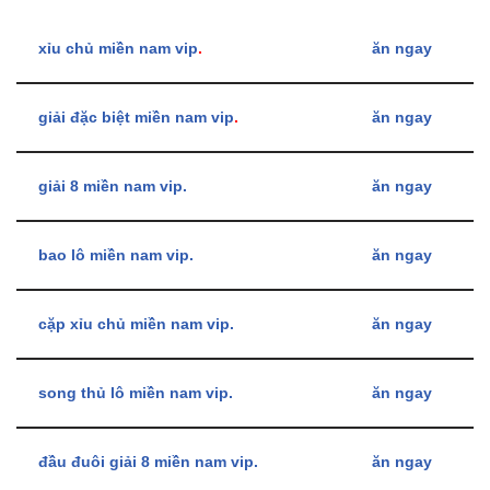
xỉu chủ miền nam vip
.
ăn ngay
giải đặc biệt miền nam vip
.
ăn ngay
giải 8 miền nam vip
.
ăn ngay
bao lô miền nam vip
.
ăn ngay
cặp xỉu chủ miền nam vip
.
ăn ngay
song thủ lô miền nam vip
.
ăn ngay
đầu đuôi giải 8 miền nam vip
.
ăn ngay