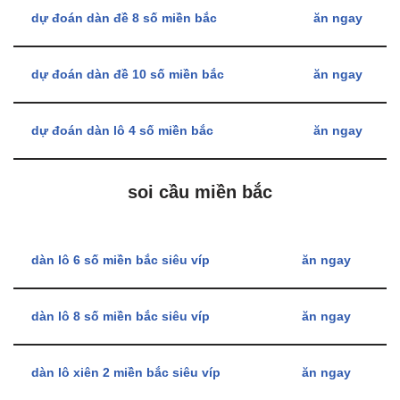
dự đoán dàn đề 8 số miền bắc
ăn ngay
dự đoán dàn đề 10 số miền bắc
ăn ngay
dự đoán dàn lô 4 số miền bắc
ăn ngay
soi cầu miền bắc
dàn lô 6 số miền bắc siêu víp
ăn ngay
dàn lô 8 số miền bắc siêu víp
ăn ngay
dàn lô xiên 2 miền bắc siêu víp
ăn ngay