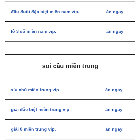
đầu đuôi đặc biệt miền nam vip
.
ăn ngay
lô 3 số miền nam vip
.
ăn ngay
soi cầu miền trung
xỉu chủ miền trung vip
.
ăn ngay
giải đặc biệt miền trung vip
.
ăn ngay
giải 8 miền trung vip
.
ăn ngay