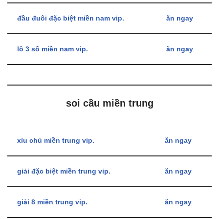
đầu đuôi đặc biệt miền nam vip
.
ăn ngay
lô 3 số miền nam vip
.
ăn ngay
soi cầu miền trung
xỉu chủ miền trung vip
.
ăn ngay
giải đặc biệt miền trung vip
.
ăn ngay
giải 8 miền trung vip
.
ăn ngay