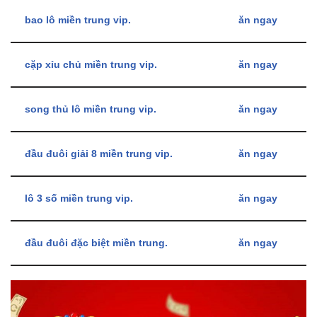
bao lô miền trung vip
.
ăn ngay
cặp xỉu chủ miền trung vip
.
ăn ngay
song thủ lô miền trung vip
.
ăn ngay
đầu đuôi giải 8 miền trung vip
.
ăn ngay
lô 3 số miền trung vip
.
ăn ngay
đầu đuôi đặc biệt miền trung
.
ăn ngay