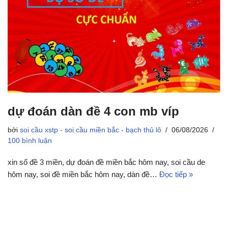
dự đoán dàn đề 4 con mb víp
bởi
soi cầu xstp - soi cầu miền bắc - bạch thủ lô
06/08/2026
100 bình luận
xin số đề 3 miền, dự đoán đề miền bắc hôm nay, soi cầu de
hôm nay, soi đề miền bắc hôm nay, dàn đề…
Đọc tiếp »