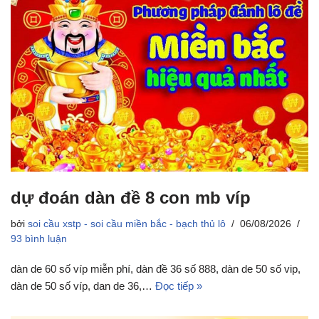
dự đoán dàn đề 8 con mb víp
bởi
soi cầu xstp - soi cầu miền bắc - bạch thủ lô
06/08/2026
93 bình luận
dàn de 60 số víp miễn phí, dàn đề 36 số 888, dàn de 50 số vip,
dàn de 50 số víp, dan de 36,…
Đọc tiếp »