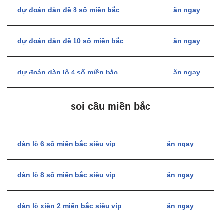
dự đoán dàn đề 8 số miền bắc
ăn ngay
dự đoán dàn đề 10 số miền bắc
ăn ngay
dự đoán dàn lô 4 số miền bắc
ăn ngay
soi cầu miền bắc
dàn lô 6 số miền bắc siêu víp
ăn ngay
dàn lô 8 số miền bắc siêu víp
ăn ngay
dàn lô xiên 2 miền bắc siêu víp
ăn ngay