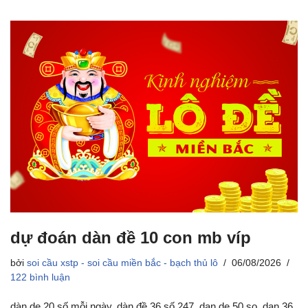
dự đoán dàn đề 10 con mb víp
bởi
soi cầu xstp - soi cầu miền bắc - bạch thủ lô
06/08/2026
122 bình luận
dàn de 20 số mỗi ngày, dàn đề 36 số 247, dan de 50 so, dan 36