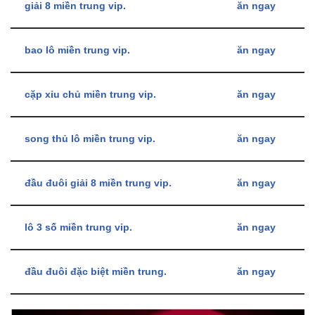
giải 8 miền trung vip
.
ăn ngay
bao lô miền trung vip
.
ăn ngay
cặp xỉu chủ miền trung vip
.
ăn ngay
song thủ lô miền trung vip
.
ăn ngay
đầu đuôi giải 8 miền trung vip
.
ăn ngay
lô 3 số miền trung vip
.
ăn ngay
đầu đuôi đặc biệt miền trung
.
ăn ngay