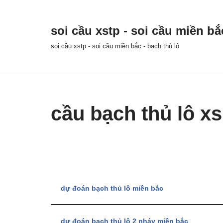
Chuyển
soi cầu xstp - soi cầu miền bắ
tới
soi cầu xstp - soi cầu miền bắc - bạch thủ lô
nội
dung
cầu bạch thủ lô x
dự đoán bạch thủ lô miền bắc
dự đoán bạch thủ lô 2 nháy miền bắc