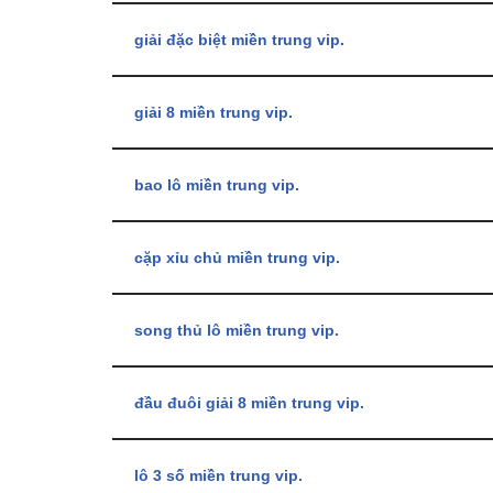
giải đặc biệt miền trung vip
.
giải 8 miền trung vip
.
bao lô miền trung vip
.
cặp xỉu chủ miền trung vip
.
song thủ lô miền trung vip
.
đầu đuôi giải 8 miền trung vip
.
lô 3 số miền trung vip
.