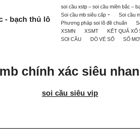
soi cầu xstp – soi cầu miền bắc – bạ
Soi cầu mb siêu cấp
Soi cầu m
c - bạch thủ lô
Phương pháp soi lô đề chuẩn
S
XSMN
XSMT
KẾT QUẢ XỔ
SOI CẦU
DÒ VÉ SỐ
SỔ MƠ
smb chính xác siêu nha
soi cầu siêu vip