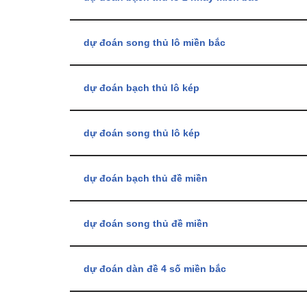
dự đoán song thủ lô miền bắc
dự đoán bạch thủ lô kép
dự đoán song thủ lô kép
dự đoán bạch thủ đề miền
dự đoán song thủ đề miền
dự đoán dàn đề 4 số miền bắc