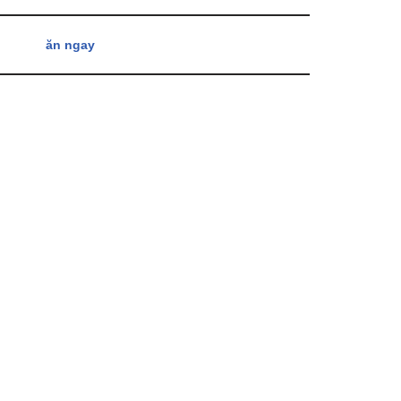
ăn ngay