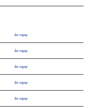
ăn ngay
ăn ngay
ăn ngay
ăn ngay
ăn ngay