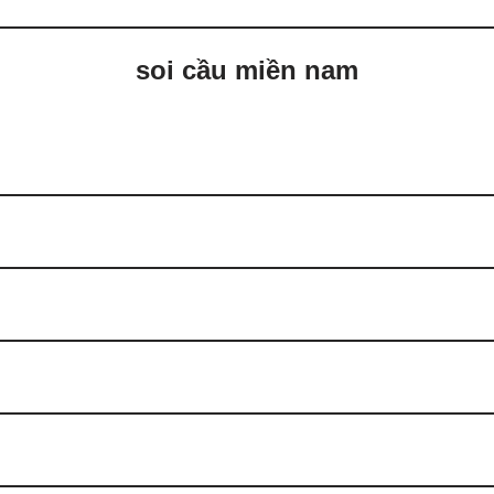
soi cầu miền nam