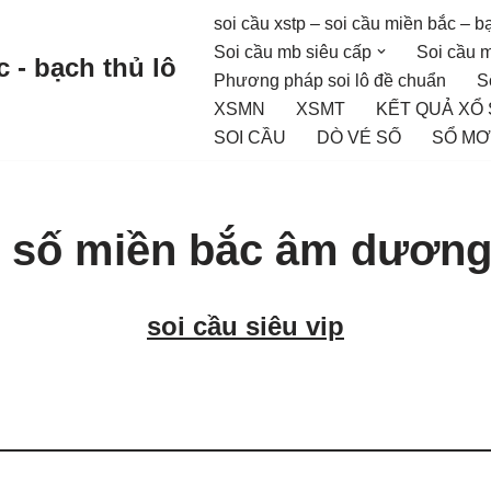
soi cầu xstp – soi cầu miền bắc – bạ
Soi cầu mb siêu cấp
Soi cầu m
c - bạch thủ lô
Phương pháp soi lô đề chuẩn
S
XSMN
XSMT
KẾT QUẢ XỔ
SOI CẦU
DÒ VÉ SỐ
SỔ MƠ
xổ số miền bắc âm dươn
soi cầu siêu vip