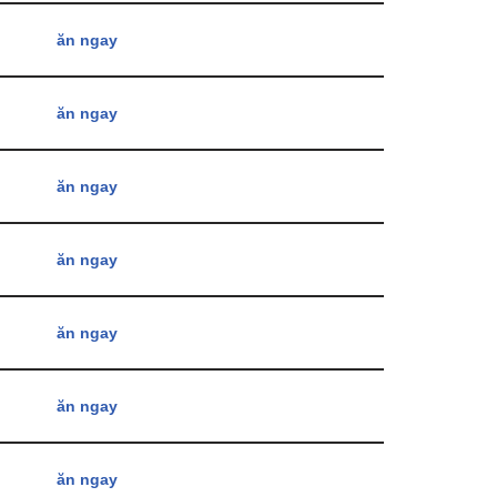
ăn ngay
ăn ngay
ăn ngay
ăn ngay
ăn ngay
ăn ngay
ăn ngay