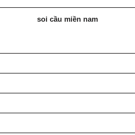
soi cầu miền nam