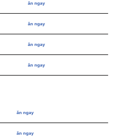
ăn ngay
ăn ngay
ăn ngay
ăn ngay
ăn ngay
ăn ngay