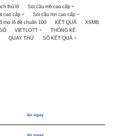
ch thủ lô
Soi cầu mb cao cấp
t cao cấp
Soi cầu mn cao cấp
ổ mơ lô đề chuẩn 100
KẾT QUẢ
XSMB
 SỐ
VIETLOTT
THỐNG KÊ
QUAY THỬ
SỐ KẾT QUẢ
g
ăn ngay
ăn ngay