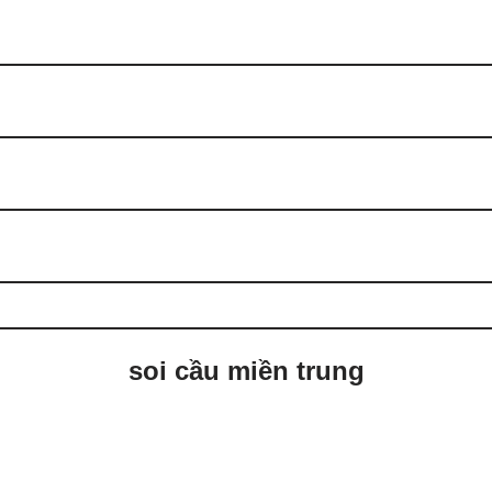
soi cầu miền trung