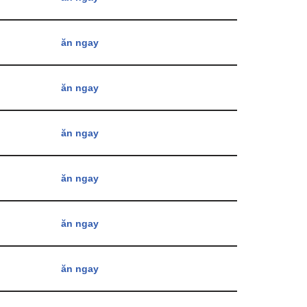
ăn ngay
ăn ngay
ăn ngay
ăn ngay
ăn ngay
ăn ngay