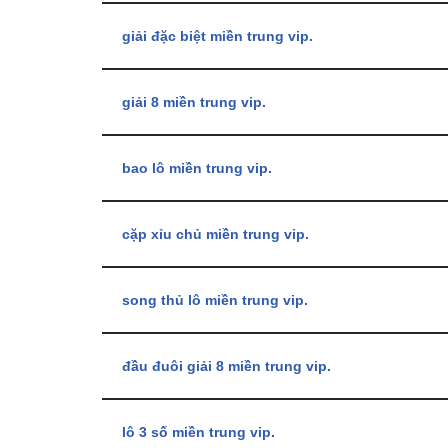
giải đặc biệt miền trung vip
.
giải 8 miền trung vip
.
bao lô miền trung vip
.
cặp xỉu chủ miền trung vip
.
song thủ lô miền trung vip
.
đầu đuôi giải 8 miền trung vip
.
lô 3 số miền trung vip
.