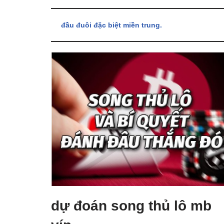
đầu đuôi đặc biệt miền trung
.
dự đoán song thủ lô mb