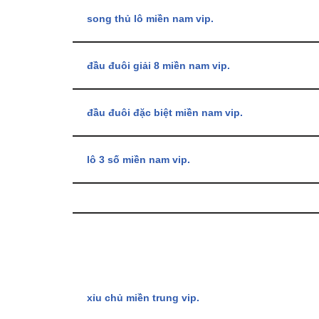
song thủ lô miền nam vip
.
đầu đuôi giải 8 miền nam vip
.
đầu đuôi đặc biệt miền nam vip
.
lô 3 số miền nam vip
.
xỉu chủ miền trung vip
.