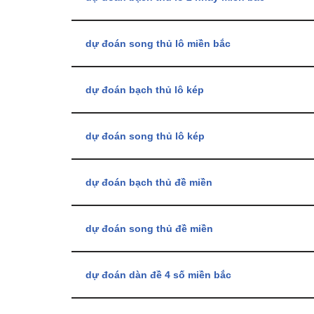
dự đoán song thủ lô miền bắc
dự đoán bạch thủ lô kép
dự đoán song thủ lô kép
dự đoán bạch thủ đề miền
dự đoán song thủ đề miền
dự đoán dàn đề 4 số miền bắc