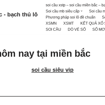
soi cầu xstp – soi cầu miền bắc – bạ
Soi cầu mb siêu cấp
Soi cầu m
c - bạch thủ lô
Phương pháp soi lô đề chuẩn
S
XSMN
XSMT
KẾT QUẢ XỔ
SOI CẦU
DÒ VÉ SỐ
SỔ MƠ
hôm nay tại miền bắc
soi cầu siêu vip