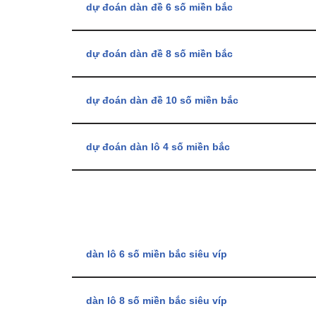
dự đoán dàn đề 6 số miền bắc
dự đoán dàn đề 8 số miền bắc
dự đoán dàn đề 10 số miền bắc
dự đoán dàn lô 4 số miền bắc
dàn lô 6 số miền bắc siêu víp
dàn lô 8 số miền bắc siêu víp