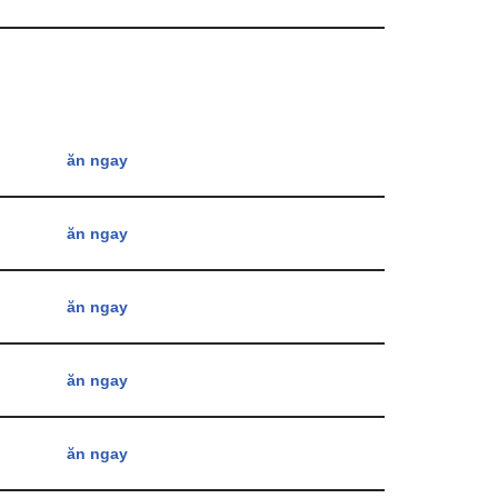
ăn ngay
ăn ngay
ăn ngay
ăn ngay
ăn ngay