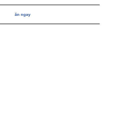
ăn ngay