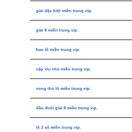
giải đặc biệt miền trung vip
.
giải 8 miền trung vip
.
bao lô miền trung vip
.
cặp xỉu chủ miền trung vip
.
song thủ lô miền trung vip
.
đầu đuôi giải 8 miền trung vip
.
lô 3 số miền trung vip
.