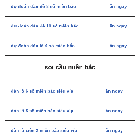
dự đoán dàn đề 8 số miền bắc
ăn ngay
dự đoán dàn đề 10 số miền bắc
ăn ngay
dự đoán dàn lô 4 số miền bắc
ăn ngay
soi cầu miền bắc
dàn lô 6 số miền bắc siêu víp
ăn ngay
dàn lô 8 số miền bắc siêu víp
ăn ngay
dàn lô xiên 2 miền bắc siêu víp
ăn ngay