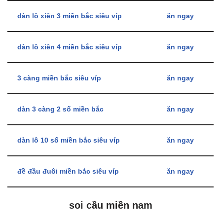
dàn lô xiên 3 miền bắc siêu víp
ăn ngay
dàn lô xiên 4 miền bắc siêu víp
ăn ngay
3 càng miền bắc siêu víp
ăn ngay
dàn 3 càng 2 số miền bắc
ăn ngay
dàn lô 10 số miền bắc siêu víp
ăn ngay
đề đầu đuôi miền bắc siêu víp
ăn ngay
soi cầu miền nam