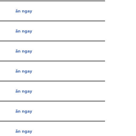
ăn ngay
ăn ngay
ăn ngay
ăn ngay
ăn ngay
ăn ngay
ăn ngay