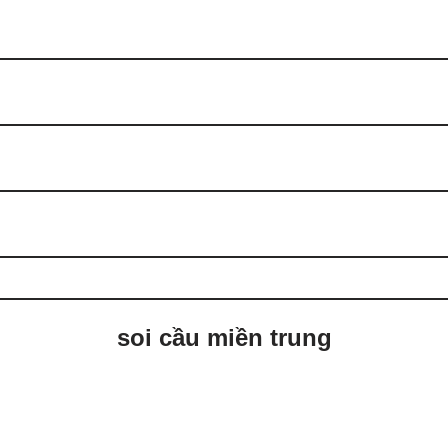
soi cầu miền trung