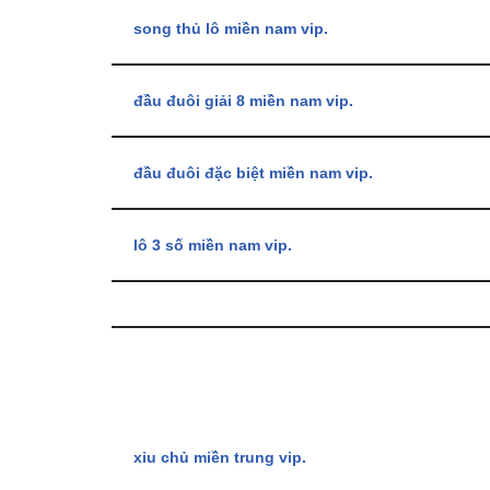
song thủ lô miền nam vip
.
đầu đuôi giải 8 miền nam vip
.
đầu đuôi đặc biệt miền nam vip
.
lô 3 số miền nam vip
.
xỉu chủ miền trung vip
.