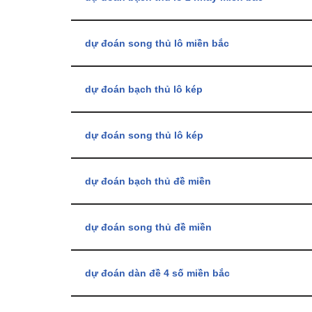
dự đoán song thủ lô miền bắc
dự đoán bạch thủ lô kép
dự đoán song thủ lô kép
dự đoán bạch thủ đề miền
dự đoán song thủ đề miền
dự đoán dàn đề 4 số miền bắc