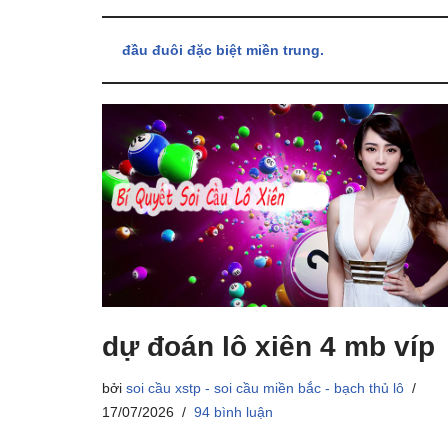
đầu đuôi đặc biệt miền trung
.
dự đoán lô xiên 4 mb víp
bởi
soi cầu xstp - soi cầu miền bắc - bạch thủ lô
17/07/2026
94 bình luận