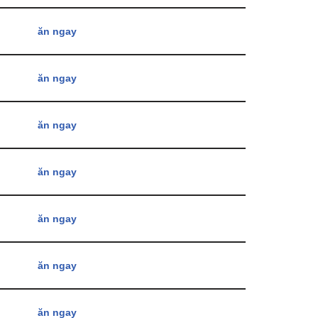
ăn ngay
ăn ngay
ăn ngay
ăn ngay
ăn ngay
ăn ngay
ăn ngay