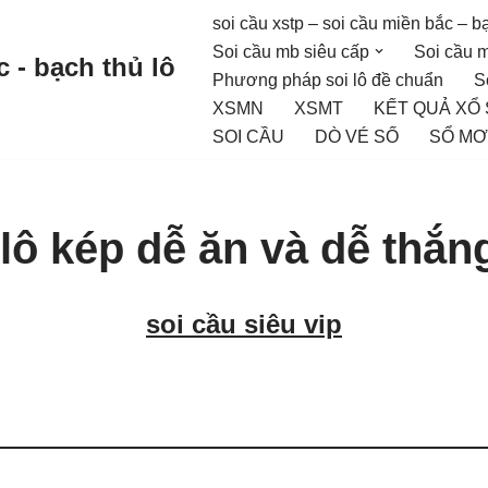
soi cầu xstp – soi cầu miền bắc – bạ
Soi cầu mb siêu cấp
Soi cầu m
c - bạch thủ lô
Phương pháp soi lô đề chuẩn
S
XSMN
XSMT
KẾT QUẢ XỔ
SOI CẦU
DÒ VÉ SỐ
SỔ MƠ
lô kép dễ ăn và dễ thắn
soi cầu siêu vip