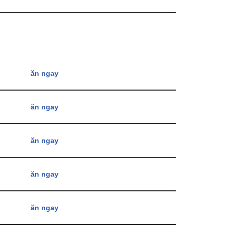
ăn ngay
ăn ngay
ăn ngay
ăn ngay
ăn ngay