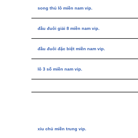
song thủ lô miền nam vip
.
đầu đuôi giải 8 miền nam vip
.
đầu đuôi đặc biệt miền nam vip
.
lô 3 số miền nam vip
.
xỉu chủ miền trung vip
.