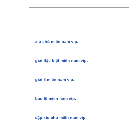
xỉu chủ miền nam vip
.
giải đặc biệt miền nam vip
.
giải 8 miền nam vip
.
bao lô miền nam vip
.
cặp xỉu chủ miền nam vip
.