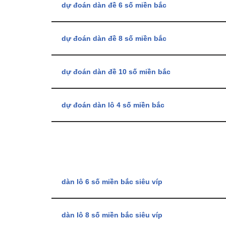
dự đoán dàn đề 6 số miền bắc
dự đoán dàn đề 8 số miền bắc
dự đoán dàn đề 10 số miền bắc
dự đoán dàn lô 4 số miền bắc
dàn lô 6 số miền bắc siêu víp
dàn lô 8 số miền bắc siêu víp