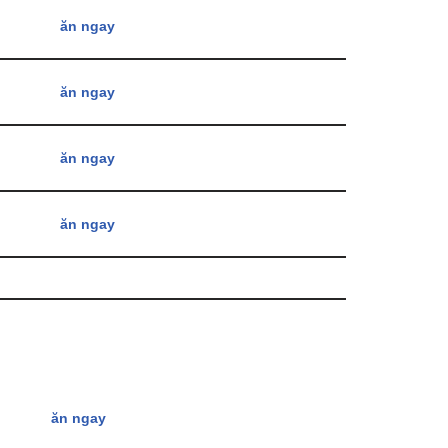
ăn ngay
ăn ngay
ăn ngay
ăn ngay
ăn ngay