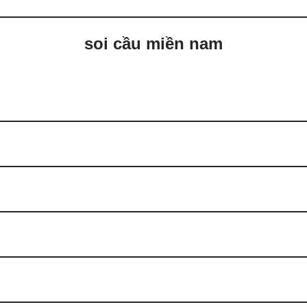
soi cầu miền nam